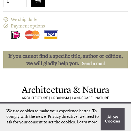
We ship daily
Payment options
If you cannot find a specific title, author or edition,
we will gladly help you.
Send a mail
Low shipping costs
Quick delivery
We use cookies to make your experience better.
To
Unique collection
Personal service
comply with the new e-Privacy directive, we need to
Allow
Our own stock
More than 50.000 titles
Cookies
ask for your consent to set the cookies.
Learn more
.
©
Architectura & Natura
2024
Terms & Conditions