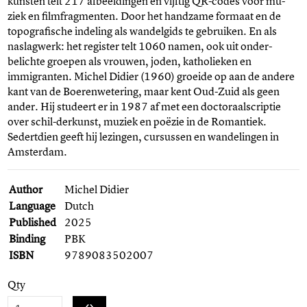
kunsten telt 217 afbeeldingen en vijftig QR-codes voor mu-
ziek en filmfragmenten. Door het handzame formaat en de
topografische indeling als wandelgids te gebruiken. En als
naslagwerk: het register telt 1060 namen, ook uit onder-
belichte groepen als vrouwen, joden, katholieken en
immigranten. Michel Didier (1960) groeide op aan de andere
kant van de Boerenwetering, maar kent Oud-Zuid als geen
ander. Hij studeert er in 1987 af met een doctoraalscriptie
over schil-derkunst, muziek en poëzie in de Romantiek.
Sedertdien geeft hij lezingen, cursussen en wandelingen in
Amsterdam.
Author
Michel Didier
Language
Dutch
Published
2025
Binding
PBK
ISBN
9789083502007
Qty