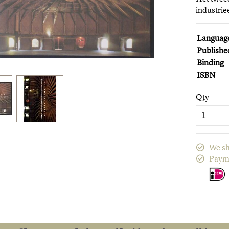
industrie
Languag
Publishe
Binding
ISBN
Qty
We sh
Paym