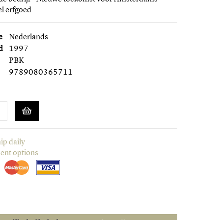
el erfgoed
e
Nederlands
d
1997
PBK
9789080365711
ip daily
ent options