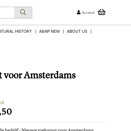
Account
ATURAL HISTORY
A&NP NEW
ABOUT US
st voor Amsterdams
ck
,50
de bedrijf - Nieuwe toekomst voor Amsterdams