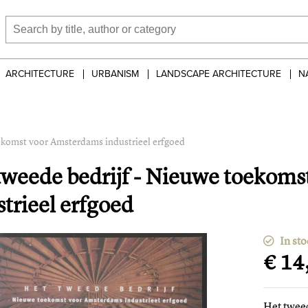
ARCHITECTURE
URBANISM
LANDSCAPE ARCHITECTURE
N
ekomst voor Amsterdams industrieel erfgoed
tweede bedrijf - Nieuwe toekom
strieel erfgoed
In sto
€ 14
Het twee