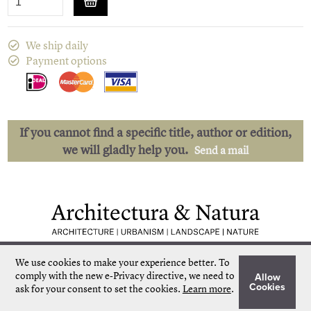
We ship daily
Payment options
If you cannot find a specific title, author or edition,
we will gladly help you.
Send a mail
Low shipping costs
Quick delivery
We use cookies to make your experience better.
To
Unique collection
Personal service
comply with the new e-Privacy directive, we need to
Allow
Our own stock
More than 50.000 titles
Cookies
ask for your consent to set the cookies.
Learn more
.
©
Architectura & Natura
2024
Terms & Conditions