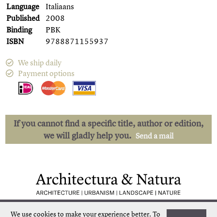
Language
Italiaans
Published
2008
Binding
PBK
ISBN
9788871155937
We ship daily
Payment options
If you cannot find a specific title, author or edition,
we will gladly help you.
Send a mail
Low shipping costs
Quick delivery
We use cookies to make your experience better.
To