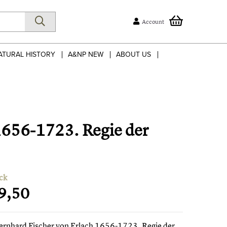
Account
ATURAL HISTORY
A&NP NEW
ABOUT US
1656-1723. Regie der
ck
9,50
ernhard Fischer von Erlach 1656-1723. Regie der