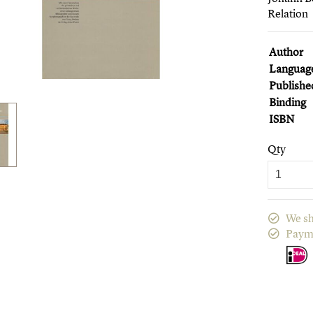
Relation
Author
Languag
Publishe
Binding
ISBN
Qty
We sh
Paym