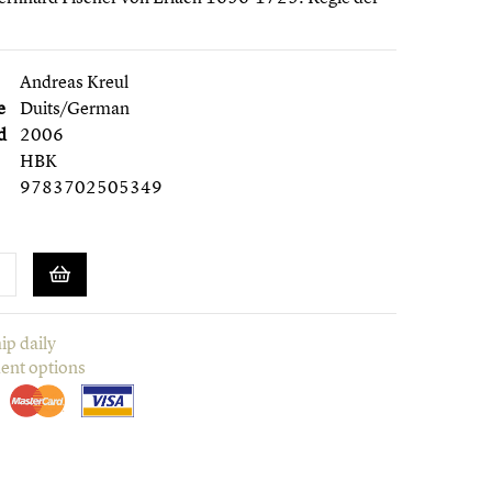
Andreas Kreul
e
Duits/German
d
2006
HBK
9783702505349
ip daily
ent options