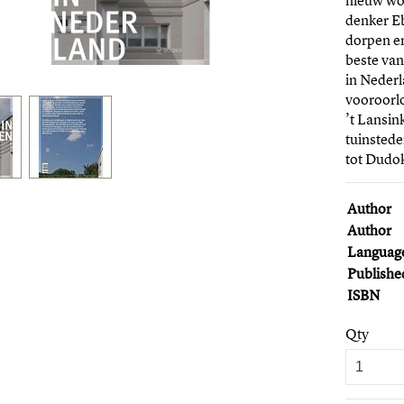
nieuw woo
denker E
dorpen en
beste van
in Nederl
vooroorlo
’t Lansin
tuinsted
tot Dudo
Author
Author
Languag
Publishe
ISBN
Qty