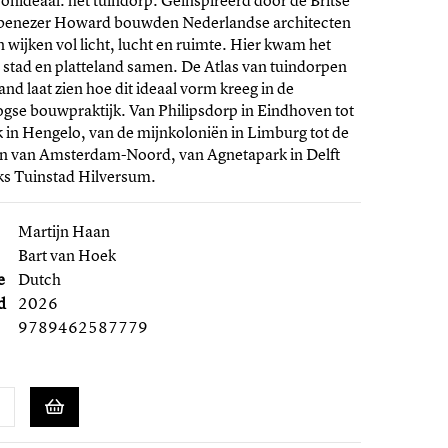
nideaal: het tuindorp. Geïnspireerd door de Britse
benezer Howard bouwden Nederlandse architecten
 wijken vol licht, lucht en ruimte. Hier kwam het
 stad en platteland samen. De Atlas van tuindorpen
and laat zien hoe dit ideaal vorm kreeg in de
gse bouwpraktijk. Van Philipsdorp in Eindhoven tot
k in Hengelo, van de mijnkoloniën in Limburg tot de
en van Amsterdam-Noord, van Agnetapark in Delft
ks Tuinstad Hilversum.
Martijn Haan
Bart van Hoek
e
Dutch
d
2026
9789462587779