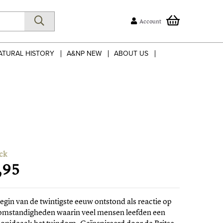
Account
ATURAL HISTORY
A&NP NEW
ABOUT US
ck
,95
egin van de twintigste eeuw ontstond als reactie op
 omstandigheden waarin veel mensen leefden een