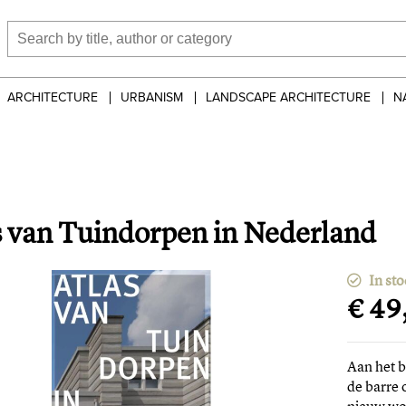
ARCHITECTURE
URBANISM
LANDSCAPE ARCHITECTURE
N
s van Tuindorpen in Nederland
In sto
€ 49
Aan het b
de barre