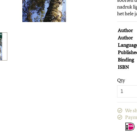
soorten u
nadruk l
het hele j
Author
Author
Languag
Publishe
Binding
ISBN
Qty
We sh
Paym