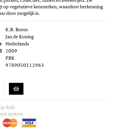
it parken, collecties, tuinen en kwekerijen. De
igt op vegetatieve kenmerken, waardoor herkenning
aar door mogelijk is.
K.B. Boom
Jan de Koning
e
Nederlands
d
2009
PBK
9789050112963
ip daily
ent options