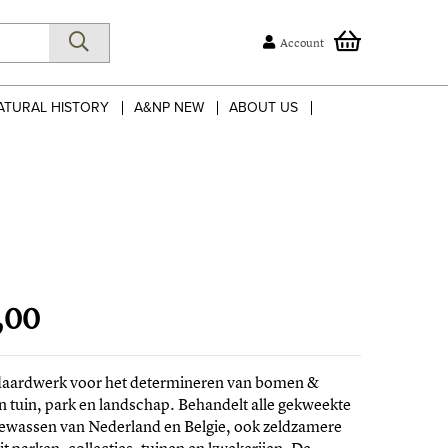
Account
ATURAL HISTORY
A&NP NEW
ABOUT US
,00
daardwerk voor het determineren van bomen &
in tuin, park en landschap. Behandelt alle gekweekte
gewassen van Nederland en Belgie, ook zeldzamere