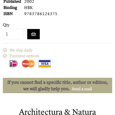
Published
2002
Binding
HBK
ISBN
9783786124375
Qty
We ship daily
Payment options
If you cannot find a specific title, author or edition,
we will gladly help you.
Send a mail