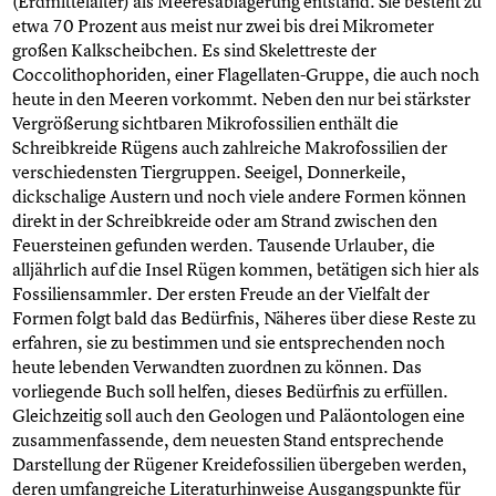
(Erdmittelalter) als Meeresablagerung entstand. Sie besteht zu
etwa 70 Prozent aus meist nur zwei bis drei Mikrometer
großen Kalkscheibchen. Es sind Skelettreste der
Coccolithophoriden, einer Flagellaten-Gruppe, die auch noch
heute in den Meeren vorkommt. Neben den nur bei stärkster
Vergrößerung sichtbaren Mikrofossilien enthält die
Schreibkreide Rügens auch zahlreiche Makrofossilien der
verschiedensten Tiergruppen. Seeigel, Donnerkeile,
dickschalige Austern und noch viele andere Formen können
direkt in der Schreibkreide oder am Strand zwischen den
Feuersteinen gefunden werden. Tausende Urlauber, die
alljährlich auf die Insel Rügen kommen, betätigen sich hier als
Fossiliensammler. Der ersten Freude an der Vielfalt der
Formen folgt bald das Bedürfnis, Näheres über diese Reste zu
erfahren, sie zu bestimmen und sie entsprechenden noch
heute lebenden Verwandten zuordnen zu können. Das
vorliegende Buch soll helfen, dieses Bedürfnis zu erfüllen.
Gleichzeitig soll auch den Geologen und Paläontologen eine
zusammenfassende, dem neuesten Stand entsprechende
Darstellung der Rügener Kreidefossilien übergeben werden,
deren umfangreiche Literaturhinweise Ausgangspunkte für