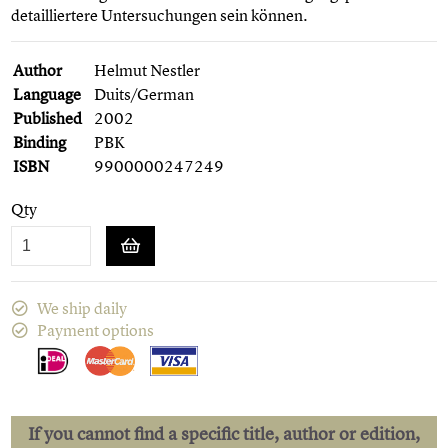
detailliertere Untersuchungen sein können.
Author
Helmut Nestler
Language
Duits/German
Published
2002
Binding
PBK
ISBN
9900000247249
Qty
We ship daily
Payment options
If you cannot find a specific title, author or edition,