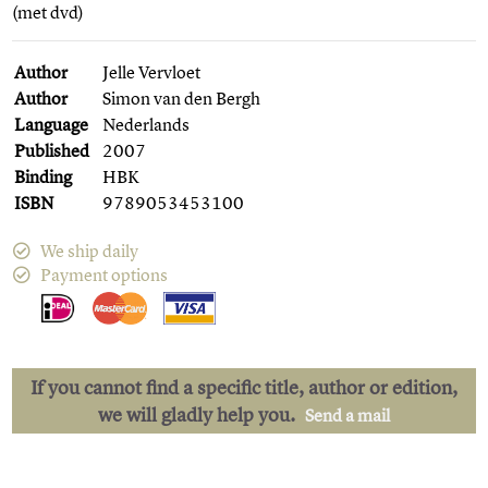
(met dvd)
Author
Jelle Vervloet
Author
Simon van den Bergh
Language
Nederlands
Published
2007
Binding
HBK
ISBN
9789053453100
We ship daily
Payment options
If you cannot find a specific title, author or edition,
we will gladly help you.
Send a mail