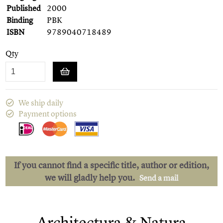
Published
2000
Binding
PBK
ISBN
9789040718489
Qty
We ship daily
Payment options
If you cannot find a specific title, author or edition,
we will gladly help you.
Send a mail