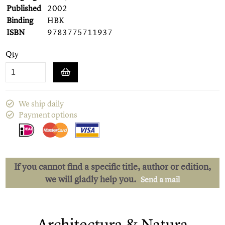
Published
2002
Binding
HBK
ISBN
9783775711937
Qty
We ship daily
Payment options
If you cannot find a specific title, author or edition,
we will gladly help you.
Send a mail