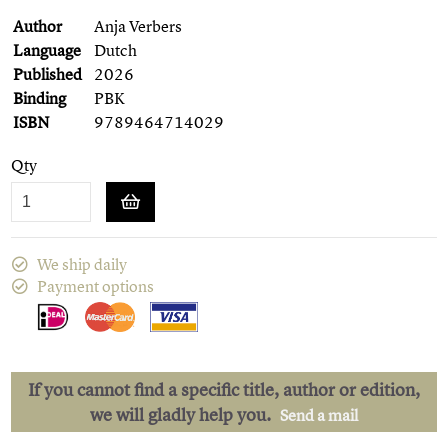
Author
Anja Verbers
Language
Dutch
Published
2026
Binding
PBK
ISBN
9789464714029
Qty
We ship daily
Payment options
If you cannot find a specific title, author or edition,
we will gladly help you.
Send a mail