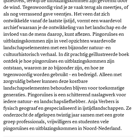
ijsheuvels, terwijl de uitblazingskommen zijn gevormd door
de wind. Tegenwoordig vind je ze vaak terug als meertjes, of
als nog verrassend gave veentjes. Het veen dat zich
ontwikkelde vanaf de laatste ijstijd, vormt een waardevol
archief waaraan je de ontwikkeling van het landschap en de
invloed van de mens daarop, kunt aflezen. Pingoruïnes en
uitblazingskommen zijn in veel opzichten waardevolle
landschapselementen met een bijzonder natuur- en
cultuurhistorisch verhaal. In dit prachtig geïllustreerde boek
ontdek je hoe pingoruïnes en uitblazingskommen zijn
ontstaan, waarom ze zo bijzonder zijn, en hoe ze
tegenwoordig worden gebruikt – en bedreigd. Alleen met
zorgvuldig beheer kunnen deze kostbare
landschapselementen behouden blijven voor toekomstige
generaties. Pingoruïnes is een schitterend naslagwerk voor
iedere natuur- en landschapsliefhebber. Anja Verbers is
fysisch geograaf en gespecialiseerd in ijstijdlandschappen. Ze
onderzocht de afgelopen twintig jaar samen met een grote
groep professionals, vrijwilligers en studenten vele
pingoruïnes en uitblazingskommen in Noord-Nederland.