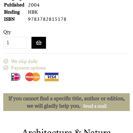
Published
2004
Binding
HBK
ISBN
9783782815178
Qty
We ship daily
Payment options
If you cannot find a specific title, author or edition,
we will gladly help you.
Send a mail